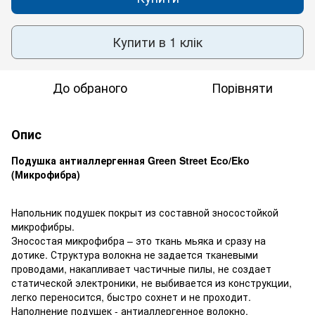
Купити в 1 клік
До обраного
Порівняти
Опис
Подушка антиаллергенная Green Street Eco/Eko
(Микрофибра)
Напольник подушек покрыт из составной зносостойкой
микрофибры.
Зносостая микрофибра – это ткань мьяка и сразу на
дотике. Структура волокна не задается тканевыми
проводами, накапливает частичные пилы, не создает
статической электроники, не выбивается из конструкции,
легко переносится, быстро сохнет и не проходит.
Наполнение подушек - антиаллергенное волокно.