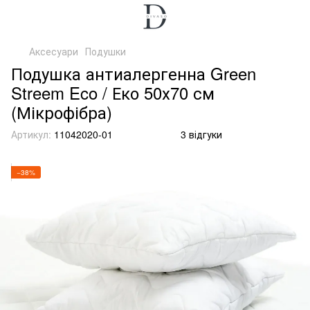
Аксесуари
Подушки
Подушка антиалергенна Green
Streem Eco / Еко 50х70 см
(Мікрофібра)
Артикул:
11042020-01
3 відгуки
−38%