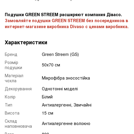
Подушки GREEN STREEM расширяют компания Дівасо.
Замовляйте подушки GREEN STREEM без посередников в
интернет-магазине виробника Divaso с ценами виробника.
Характеристики
Бренд
Green Streem (GS)
Розмір
50х70 см
подушки
Матеріал
Мікрофібра зносостійка
чохла
Декорування
Однотонні моделі
Колір
Білий
Тип
Антиалергенні, Звичайні
Висота
15 см
Склад
Антиалергенне волокно
наповнювача
Вага
800