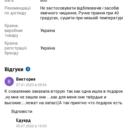
Рекомендації
Не застосовувати відбілювачів і засобів
по догляду
хімічного чищення, Ручне прання при 40
градусах, сушити при низькій температурі
Країна-
виробник
Україна
товару
Країна
регістраціїї
Україна
бренду
Відгуки
3
Виктория
27.01.2023 в 09:54
К сожалению заказала вторую так как одна ишла в подарок
,ну мне не зашли они …как для меня они твёрдые и
высокие.:..лежат на запас((А так приятно что подарок есть
Відповісти
Едуард
05.07.2022 в 15:03