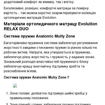
додатковий комфорт як взимку, так і влітку.
Ексклюзивні, розкішні, комфортні матраци за помірну
вартість - так можна коротко охарактеризувати колекцію
ортопедичних матраців Evolution.
Матеріали ортопедичного матрацу Evolution
RELAX DUO
Система пружин Anatomic Multy Zone
Багаторівнева пружинна система забезпечує регулювання
жорсткості завдяки стисканню пружин із різною кількістю
робочих витків. Напруга, яка утворюється в пружинах,
забезпечує різну жорсткість і пружність у заданих зонах.
Зональний розподіл властивостей пружинного блоку
забезпечує кращу анатомічну підтримку хребта та
розслаблення м'язів.
Система пружин Anatomic Multy Zone 7
Зона голови: делікатно підтримує шийні хребці у
правильному положенні.
Зона плечей і спини: забезпечує пружну підтримку,