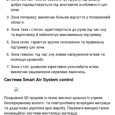
добре підлаштовується під анатомічні особливості цієї
зони.
Зона попереку: виключає больові відчуття у поперековій
області.
Зона таза і стегон: адаптовується до рухів під час сну
та відпочинку й забезпечує максимальну підтримку.
Зона колін: гарантує зручне положення та правильну
підтримку цієї зони.
Зона гомілок: під час сну знімає напруження м’язів та
поліпшує кровообіг.
Зона стоп: дозволяє ефективно розслабити м’язи,
виключає защемлення нервових закінчень.
Система Smart Air System control
Поєднання 3D прорізів із піною високої щільності сприяє
безперервному волого- та повітрообміну всередині матраца
та додатково укріплює краї виробу. Переваги використання
інноваційної системи вентиляції матраца: