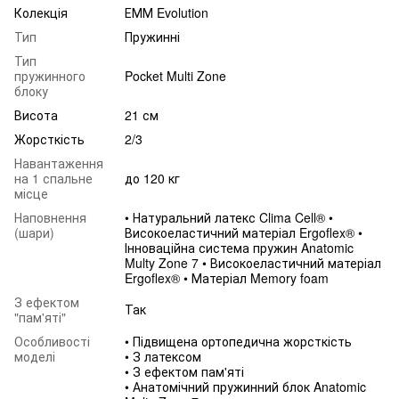
Колекція
ЕММ Evolution
Тип
Пружинні
Тип
пружинного
Pocket Multi Zone
блоку
Висота
21 см
Жорсткість
2/3
Навантаження
на 1 спальне
до 120 кг
місце
Наповнення
• Натуральний латекс Clima Cell® •
(шари)
Високоеластичний матеріал Ergoflex® •
Інноваційна система пружин Anatomic
Multy Zone 7 • Високоеластичний матеріал
Ergoflex® • Матеріал Memory foam
З ефектом
Так
"пам'яті"
Особливості
• Підвищена ортопедична жорсткість
моделі
• З латексом
• З ефектом пам'яті
• Анатомічний пружинний блок Anatomic