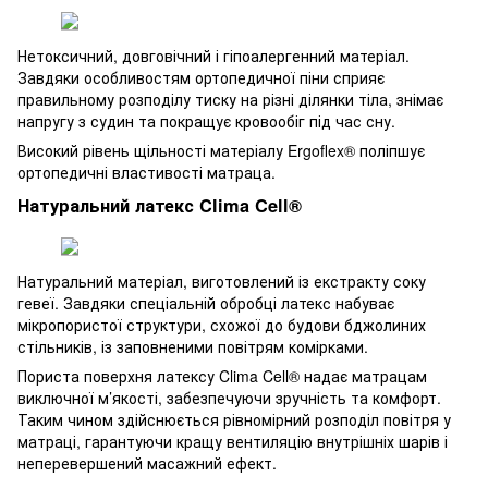
Нетоксичний, довговічний і гіпоалергенний матеріал.
Завдяки особливостям ортопедичної піни сприяє
правильному розподілу тиску на різні ділянки тіла, знімає
напругу з судин та покращує кровообіг під час сну.
Високий рівень щільності матеріалу Ergoﬂex® поліпшує
ортопедичні властивості матраца.
Натуральний латекс Clima Cell®
Натуральний матеріал, виготовлений із екстракту соку
гевеї. Завдяки спеціальній обробці латекс набуває
мікропористої структури, схожої до будови бджолиних
стільників, із заповненими повітрям комірками.
Пориста поверхня латексу Clima Cell® надає матрацам
виключної м’якості, забезпечуючи зручність та комфорт.
Таким чином здійснюється рівномірний розподіл повітря у
матраці, гарантуючи кращу вентиляцію внутрішніх шарів і
неперевершений масажний ефект.