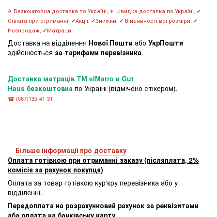
✈ Безкоштовна доставка по Україні, ✈ Швидка доставка по Україні, ✔
Оплата при отриманні, ✔Акціі, ✔Знижки, ✔ В наявності всі розміри, ✔
Розпродаж, ✔Матраци
Доставка на відділення
Нової Пошти
або
УкрПошти
здійснюється
за тарифами перевізника
.
Доставка матраців
ТМ elMatro и Gut
Haus
безкоштовна
по Україні (відмічено стікером).
☎ (067)135-41-31
Більше інформації про доставку
Оплата готівкою при отриманні заказу (післяплата, 2%
комісія за рахунок покупця)
Оплата за товар готівкою кур'єру перевізника або у
відділенні.
Передоплата на розрахунковий рахунок за реквізитами
аба оплата на банківську карту