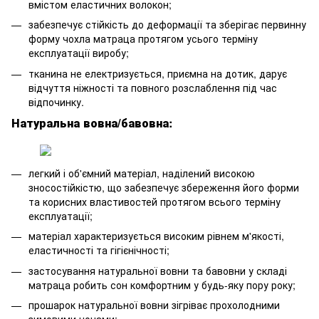
вмістом еластичних волокон;
забезпечує стійкість до деформації та зберігає первинну
форму чохла матраца протягом усього терміну
експлуатації виробу;
тканина не електризується, приємна на дотик, дарує
відчуття ніжності та повного розслаблення під час
відпочинку.
Натуральна вовна/бавовна
:
легкий і об'ємний матеріал, наділений високою
зносостійкістю, що забезпечує збереження його форми
та корисних властивостей протягом всього терміну
експлуатації;
матеріал характеризується високим рівнем м'якості,
еластичності та гігієнічності;
застосування натуральної вовни та бавовни у складі
матраца робить сон комфортним у будь-яку пору року;
прошарок натуральної вовни зігріває прохолодними
зимовими ночами;