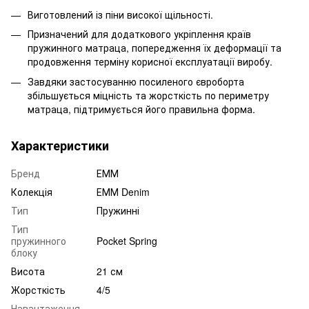
Виготовлений із піни високої щільності.
Призначений для додаткового укріплення країв
пружинного матраца, попередження їх деформації та
продовження терміну корисної експлуатації виробу.
Завдяки застосуванню посиленого євроборта
збільшується міцність та жорсткість по периметру
матраца, підтримується його правильна форма.
Характеристики
Бренд
ЕММ
Колекція
ЕММ Denim
Тип
Пружинні
Тип
пружинного
Pocket Spring
блоку
Висота
21 см
Жорсткість
4/5
Навантаження