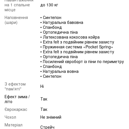
на 1 спальне
до 130 кг
місце
Наповнення
• Синтепон
(шари)
• Натуральна бавовна
• Спанбонд
• Ортопедична піна
• Латексована кокосова койра
• Extra felt з подвійним рівнем захисту
• Пружинная система «Pocket Spring»
• Extra felt з подвійним рівнем захисту
• Ортопедична піна
• Посилений євроборт із піни по периметру
• Спанбонд
• Натуральна вовна
• Синтепон
З ефектом
Ні
"пам'яті"
Ефект зима /
Так
літо
Єврокаркас
Так
Чохол
Не знімний
Матеріал
Стрейч