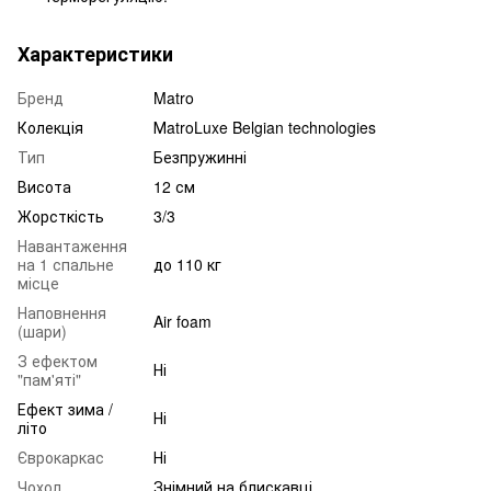
Характеристики
Бренд
Matro
Колекція
МatroLuxe Belgian technologies
Тип
Безпружинні
Висота
12 см
Жорсткість
3/3
Навантаження
на 1 спальне
до 110 кг
місце
Наповнення
Air foam
(шари)
З ефектом
Ні
"пам'яті"
Ефект зима /
Ні
літо
Єврокаркас
Ні
Чохол
Знімний на блискавці