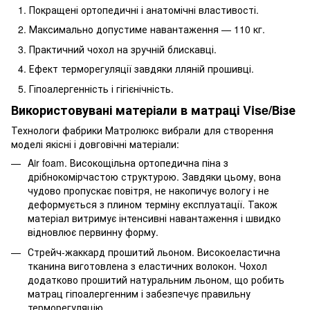
Покращені ортопедичні і анатомічні властивості.
Максимально допустиме навантаження — 110 кг.
Практичний чохол на зручній блискавці.
Ефект терморегуляції завдяки лляній прошивці.
Гіпоалергенність і гігієнічність.
Використовувані матеріали в матраці Vise/Візе
Технологи фабрики Матролюкс вибрали для створення
моделі якісні і довговічні матеріали:
Air foam. Високощільна ортопедична піна з
дрібнокомірчастою структурою. Завдяки цьому, вона
чудово пропускає повітря, не накопичує вологу і не
деформується з плином терміну експлуатації. Також
матеріал витримує інтенсивні навантаження і швидко
відновлює первинну форму.
Стрейч-жаккард прошитий льоном. Високоеластична
тканина виготовлена з еластичних волокон. Чохол
додатково прошитий натуральним льоном, що робить
матрац гіпоалергенним і забезпечує правильну
терморегуляцію.