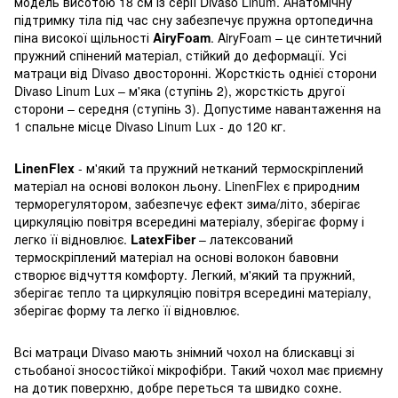
модель висотою 18 см із серії Divaso Linum. Анатомічну
підтримку тіла під час сну забезпечує пружна ортопедична
піна високої щільності
AiryFoam
. AiryFoam – це синтетичний
пружний спінений матеріал, стійкий до деформації. Усі
матраци від Divaso двосторонні. Жорсткість однієї сторони
Divaso Linum Lux – м'яка (ступінь 2), жорсткість другої
сторони – середня (ступінь 3). Допустиме навантаження на
1 спальне місце Divaso Linum Lux - до 120 кг.
LinenFlex
- м'який та пружний нетканий термоскріплений
матеріал на основі волокон льону. LinenFlex є природним
терморегулятором, забезпечує ефект зима/літо, зберігає
циркуляцію повітря всередині матеріалу, зберігає форму і
легко її відновлює.
LatexFiber
– латексований
термоскріплений матеріал на основі волокон бавовни
створює відчуття комфорту. Легкий, м'який та пружний,
зберігає тепло та циркуляцію повітря всередині матеріалу,
зберігає форму та легко її відновлює.
Всі матраци Divaso мають знімний чохол на блискавці зі
стьобаної зносостійкої мікрофібри. Такий чохол має приємну
на дотик поверхню, добре переться та швидко сохне.