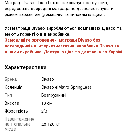
Матрац Divaso Linum Lux не накопичує вологу і пил,
середовище всередині матраца не дозволяє існувати
різним паразитам (домашнім та пиловим кліщам).
Усі матраци Divaso виробляються компанією Дівасо та
мають гарантію від виробника.
Замовляйте ортопедичні матраци Divaso без
посередників в інтернет-магазині виробника Divaso за
цінами виробника. Доступна ціна та доставка по Україні.
Характеристики
Бренд
Divaso
Колекція
Divaso elMatro SpringLess
Тип
Безпружинні
Висота
18 см
Жорсткість
2/3
Навантаження
на 1 спальне
до 120 кг
місце