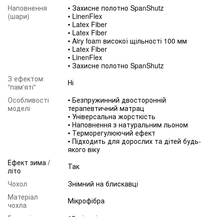
Наповнення
• Захисне полотно SpanShutz
(шари)
• LinenFlex
• Latex Fiber
• Latex Fiber
• Airy foam високої щільності 100 мм
• Latex Fiber
• LinenFlex
• Захисне полотно SpanShutz
З ефектом
Ні
"пам'яті"
Особливості
• Безпружинний двосторонній
моделі
терапевтичний матрац
• Універсальна жорсткість
• Наповнення з натуральним льоном
• Терморегулюючий ефект
• Підходить для дорослих та дітей будь-
якого віку
Ефект зима /
Так
літо
Чохол
Знімний на блискавці
Матеріал
Мікрофібра
чохла