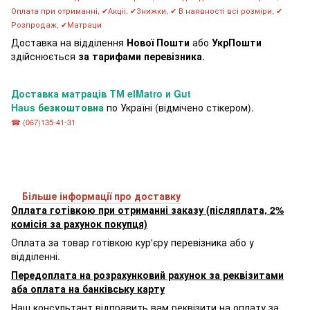
Оплата при отриманні, ✔Акціі, ✔Знижки, ✔ В наявності всі розміри, ✔
Розпродаж, ✔Матраци
Доставка на відділення
Нової Пошти
або
УкрПошти
здійснюється
за тарифами перевізника
.
Доставка матраців
ТМ elMatro и Gut
Haus
безкоштовна
по Україні (відмічено стікером).
☎ (067)135-41-31
Більше інформації про доставку
Оплата готівкою при отриманні заказу (післяплата, 2%
комісія за рахунок покупця)
Оплата за товар готівкою кур'єру перевізника або у
відділенні.
Передоплата на розрахунковий рахунок за реквізитами
аба оплата на банківську карту
Наш консультант відправить вам реквізити на оплату за