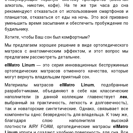
алкоголь, никотин, кофе). На те же три часа до сна
рекомендуют отказаться от использования смартфонов и
планшетов, отказаться от еды на ночь. Это всё призвано
уменьшить время засыпания и обеспечить пробуждение по
будильнику.
Хотите, чтобы Ваш сон был комфортным?
Мы предлагаем хорошее решение в виде ортопедического
матраса с анатомическим эффектом, и этот вопрос мы
предлагаем рассмотреть детальнее.
elMatro Linum
— это серия инновационных беспружинных
ортопедических матрасов отменного качества, которые
могут вернуть владельцам приятный сон.
Материалы матрасов
elMatro
Linum
, подобранные
разработчиками, объединяют в себе как классические
наполнители (в данной коллекции главенствует
лен
,
выбранный за практичность, легкость и долговечность),
так и новаторские синтетические. Однако, связывает все
компоненты одно: безвредность для владельца. К тому же,
благодаря слою наполнителя высокой
плотности AIRY FOAM, ортопедические матрасы
elMatro
Linum
упруги и создают удобную поверхность для сна. Все