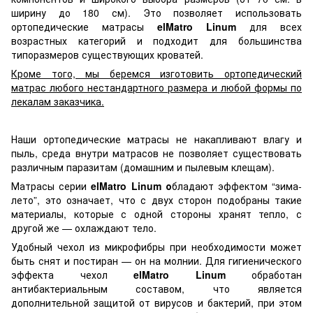
ширину до 180 см). Это позволяет использовать
ортопедические матрасы
elMatro
Linum
для всех
возрастных категорий и подходит для большинства
типоразмеров существующих кроватей.
Кроме того, мы беремся изготовить ортопедический
матрас любого нестандартного размера и любой формы по
лекалам заказчика.
Наши ортопедические матрасы не накапливают влагу и
пыль, среда внутри матрасов не позволяет существовать
различным паразитам (домашним и пылевым клещам).
Матрасы серии
elMatro
Linum о
бладают эффектом “зима-
лето”, это означает, что с двух сторон подобраны такие
материалы, которые с одной стороны хранят тепло, с
другой же — охлаждают тело.
Удобный чехол из микрофибры при необходимости может
быть снят и постиран — он на молнии. Для гигиенического
эффекта чехол
elMatro
Linum
обработан
антибактериальным составом, что является
дополнительной защитой от вирусов и бактерий, при этом