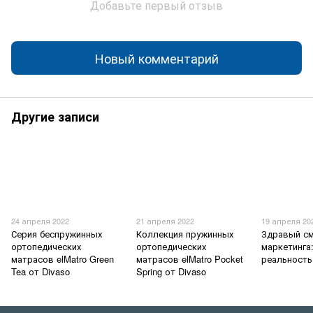
Добавьте первый отзыв
Новый комментарий
Другие записи
24 апреля 2022
21 апреля 2022
19 апреля 20
Серия беспружинных
Коллекция пружинных
Здравый с
ортопедических
ортопедических
маркетинга
матрасов elMatro Green
матрасов elMatro Pocket
реальность
Tea от Divaso
Spring от Divaso