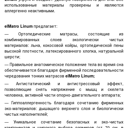
использованные материалы проверены и являются
аллергенно неактивными.
elMatro
Linum
предлагает:
— Ортопедические матрасы, состоящие из
комбинированных слоев экологически чистых
материалов: льна, кокосовой койры, ортопедической пены
высокой плотности, латексированного хлопка, натуральной
шерсти;
— Правильное анатомическое положение тела во время сна
обеспечивается благодаря фирменной последовательности
чередования тонких матрасов
elMatro
Linum;
— Антистатический и антистрессовый эффект,
позволяющие снять напряжение с мышц и скелета
человека, активной части опорно-двигательного аппарата;
— Гиппоаллергенность благодаря сочетанию фирменных
эко-материалов: дышащего верхнего слоя и биологически
чистых наполнителей;
— Уникальное сочетание безопасных и эко-чистых
компонентов и широкого выбора размеров (от 70 см. в