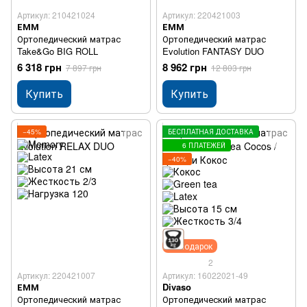
Артикул: 210421024
Артикул: 220421003
ЕММ
ЕММ
Ортопедический матрас
Ортопедический матрас
Take&Go BIG ROLL
Evolution FANTASY DUO
6 318 грн
8 962 грн
7 897 грн
12 803 грн
Купить
Купить
−45%
БЕСПЛАТНАЯ ДОСТАВКА
6 ПЛАТЕЖЕЙ
−40%
Подарок
2
Артикул: 220421007
Артикул: 16022021-49
ЕММ
Divaso
Ортопедический матрас
Ортопедический матрас