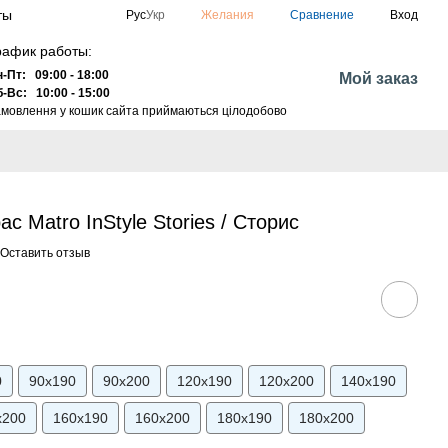
ты
Сравнение
Рус
Укр
Желания
Вход
рафик работы:
-Пт: 09:00 - 18:00
Мой заказ
-Вс: 10:00 - 15:00
мовлення у кошик сайта приймаються цілодобово
 Matro InStyle Stories / Сторис
Оставить отзыв
0
90х190
90х200
120х190
120х200
140х190
х200
160х190
160х200
180х190
180х200