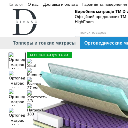
Каталог
О нас
Доставка и оплата
Гарантія та повернення
Перейти к основному контенту
Виробник матраців ТМ Div
Офіційний представник ТМ 
HighFoam
Топперы и тонкие матрасы
Ортопедические м
БЕСПЛАТНАЯ ДОСТАВКА