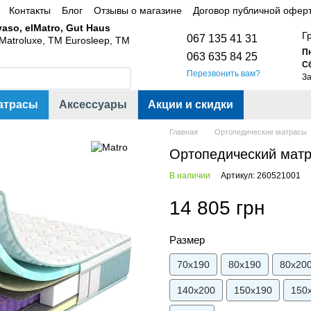
Контакты
Блог
Отзывы о магазине
Договор публичной офер
aso, elMatro, Gut Haus
Г
067 135 41 31
Matroluxe, ТМ Eurosleep, ТМ
Пн
063 635 84 25
Cб
Перезвонить вам?
За
атрасы
Аксессуары
Акции и скидки
Главная
Ортопедические матрасы
Ортопедический матрас
В наличии
Артикул: 260521001
14 805 грн
Размер
70х190
80х190
80х20
140х200
150х190
150