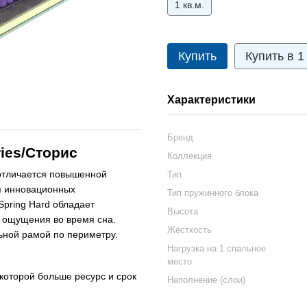
1 кв.м.
Купить
Купить в 1
Характеристики
Бренд
ies/Сторис
Коллекция
отличается повышенной
Тип
я инновационных
Тип пружинного блока
Spring Hard обладает
Высота
 ощущения во время сна.
Жёсткость
ьной рамой по периметру.
Нагрузка на 1 спальное
место
которой больше ресурс и срок
Наполнение (слои)