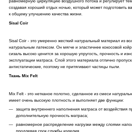
равномерную циркуляцию воздушного потока и регулирует тем
создавая хороший отдых ночью, который может подготовить в
к общему улучшению качества жизни.
Sisal Coir
Sisal Coir - это умеренно жесткий натуральный материал из в
натуральным латексом. Он мягче и эластичнее кокосовой кой
сизаль высоко ценится за хорошую упругость, прочность и изн
эксплуатации матраса. Слой этого материала отлично пропуска
антистатические, поэтому не притягивают частицы пыли.
Ткань Mix Felt
Mix Felt - это нетканое полотно, сделанное из смеси натураль
имеет очень высокую плотность и выполняет две функции:
защита внутреннего наполнения матраса от воздействия п
дополнительную прочность матраса;
равномерное распределение нагрузки между слоями напо
продлевая срок службы изделия.