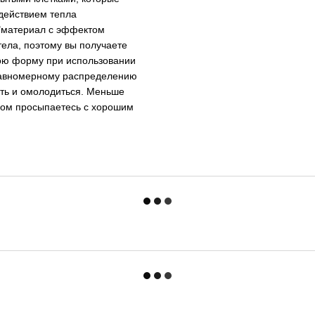
здействием тепла
 "материал с эффектом
тела, поэтому вы получаете
вою форму при использовании
 равномерному распределению
уть и омолодиться. Меньше
тром просыпаетесь с хорошим