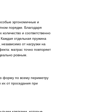
т особые эргономичные и
тном порядке. Благодаря
 количество и соответственно
. Каждая отдельная пружина
 независимо от нагрузки на
фекта: матрас точно повторяет
идеально ровным.
ую форму по всему периметру
 их от проседания при
рытыми клетками, которые