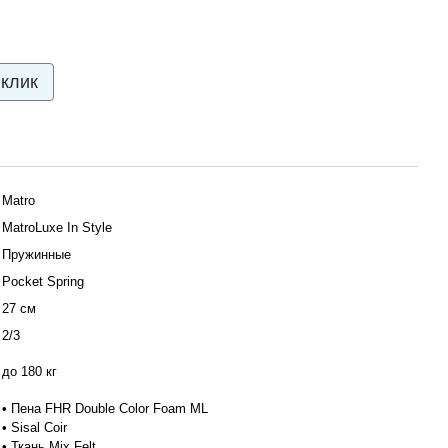
 клик
Matro
МatroLuxe In Style
Пружинные
Pocket Spring
27 см
2/3
до 180 кг
• Пена FHR Double Color Foam ML
• Sisal Coir
• Ткань Mix Felt