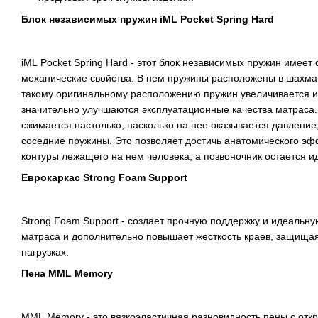
Блок независимых пружин
iML Pocket Spring Hard
iML Pocket Spring Hard - этот блок независимых пружин имее
механические свойства. В нем пружины расположены в шахма
такому оригинальному расположению пружин увеличивается их
значительно улучшаются эксплуатационные качества матраса
сжимается настолько, насколько на нее оказывается давление,
соседние пружины. Это позволяет достичь анатомического эф
контуры лежащего на нем человека, а позвоночник остается 
Еврокаркас Strong Foam Support
Strong Foam Support - создает прочную поддержку и идеальн
матраса и дополнительно повышает жесткость краев, защищая
нагрузках.
Пена MML Memory
MML Memory - это вязкоэластичная разновидность пены с отк