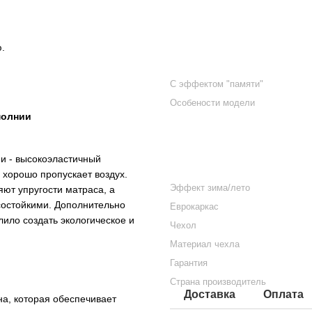
.
С эффектом "памяти"
Особености модели
молнии
и - высокоэластичный
ь хорошо пропускает воздух.
Эффект зима/лето
яют упругости матраса, а
состойкими. Дополнительно
Еврокаркас
ило создать экологическое и
Чехол
Материал чехла
Гарантия
Страна производитель
Доставка
Оплата
а, которая обеспечивает